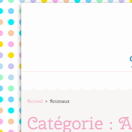
Aller
au
contenu
(Pressez
Entrée)
Accueil
>
Animaux
Catégorie :
A