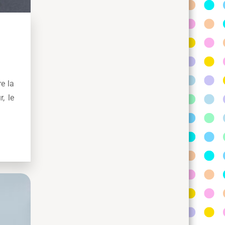
re la
, le