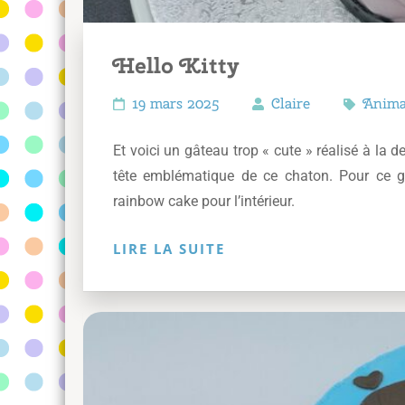
Hello Kitty
19 mars 2025
Claire
Anim
Et voici un gâteau trop « cute » réalisé à la d
tête emblématique de ce chaton. Pour ce gât
rainbow cake pour l’intérieur.
LIRE LA SUITE